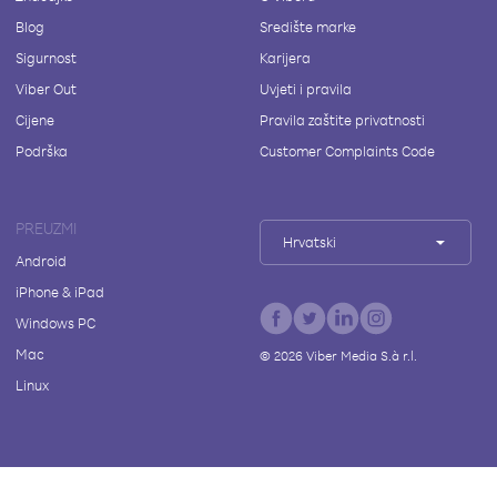
Blog
Središte marke
Sigurnost
Karijera
Viber Out
Uvjeti i pravila
Cijene
Pravila zaštite privatnosti
Podrška
Customer Complaints Code
PREUZMI
Hrvatski
Android
iPhone & iPad
Windows PC
Mac
©
2026
Viber Media S.à r.l.
Linux