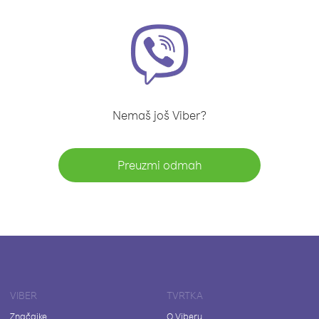
Nemaš još Viber?
Preuzmi odmah
VIBER
TVRTKA
Značajke
O Viberu