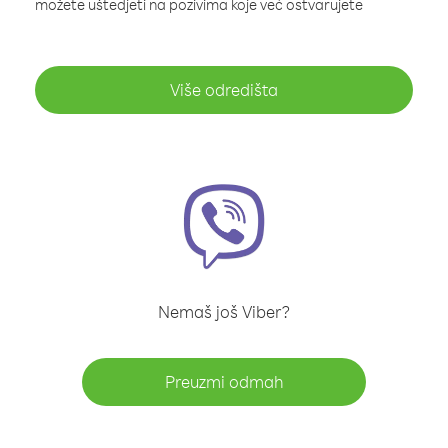
možete uštedjeti na pozivima koje već ostvarujete
Više odredišta
Nemaš još Viber?
Preuzmi odmah