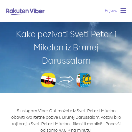
Prijava
Togg
navig
Kako pozivati Sveti Petar i
Mikelon iz Brunej
Darussalam
S uslugom Viber Out možete iz Sveti Petar i Mikelon
obaviti kvalitetne pozive u Brunej Darussalam.
Pozovi bilo
koji broj u Sveti Petar i Mikelon - fiksni ili mobilni! - Počevši
od samo 47.0 ¢ na minutu.