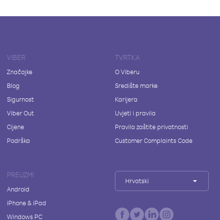
VIBER
TVRTKA
Značajke
O Viberu
Blog
Središte marke
Sigurnost
Karijera
Viber Out
Uvjeti i pravila
Cijene
Pravila zaštite privatnosti
Podrška
Customer Complaints Code
PREUZMI
Hrvatski
Android
iPhone & iPad
Windows PC