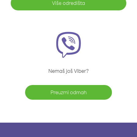
Više odredišta
Nemaš još Viber?
Preuzmi odmah