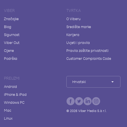
VIBER
TVRTKA
Značajke
O Viberu
Blog
Središte marke
Sigurnost
Karijera
Viber Out
Uvjeti i pravila
Cijene
Pravila zaštite privatnosti
Podrška
Customer Complaints Code
PREUZMI
Hrvatski
Android
iPhone & iPad
Windows PC
Mac
©
2026
Viber Media S.à r.l.
Linux