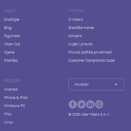
VIBER
TVRTKA
Značajke
O Viberu
Blog
Središte marke
Sigurnost
Karijera
Viber Out
Uvjeti i pravila
Cijene
Pravila zaštite privatnosti
Podrška
Customer Complaints Code
PREUZMI
Hrvatski
Android
iPhone & iPad
Windows PC
Mac
©
2026
Viber Media S.à r.l.
Linux