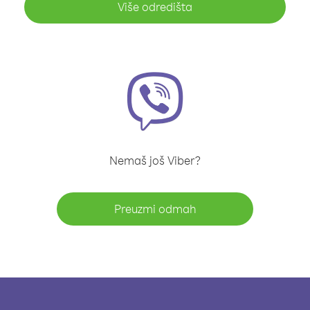
Više odredišta
Nemaš još Viber?
Preuzmi odmah