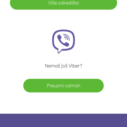
Više odredišta
Nemaš još Viber?
Preuzmi odmah