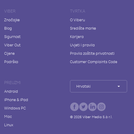
VIBER
TVRTKA
Značajke
O Viberu
Blog
Središte marke
Sigurnost
Karijera
Viber Out
Uvjeti i pravila
Cijene
Pravila zaštite privatnosti
Podrška
Customer Complaints Code
PREUZMI
Hrvatski
Android
iPhone & iPad
Windows PC
Mac
©
2026
Viber Media S.à r.l.
Linux