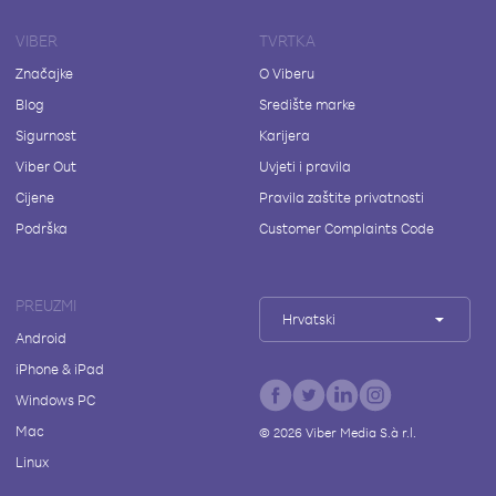
VIBER
TVRTKA
Značajke
O Viberu
Blog
Središte marke
Sigurnost
Karijera
Viber Out
Uvjeti i pravila
Cijene
Pravila zaštite privatnosti
Podrška
Customer Complaints Code
PREUZMI
Hrvatski
Android
iPhone & iPad
Windows PC
Mac
©
2026
Viber Media S.à r.l.
Linux