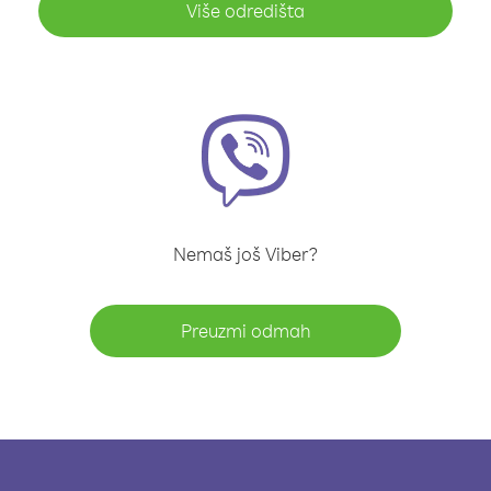
Više odredišta
Nemaš još Viber?
Preuzmi odmah