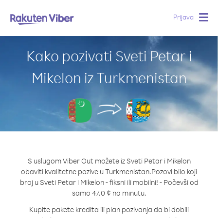
Prijava
Togg
navig
Kako pozivati Sveti Petar i
Mikelon iz Turkmenistan
S uslugom Viber Out možete iz Sveti Petar i Mikelon
obaviti kvalitetne pozive u Turkmenistan.
Pozovi bilo koji
broj u Sveti Petar i Mikelon - fiksni ili mobilni! - Počevši od
samo 47.0 ¢ na minutu.
Kupite pakete kredita ili plan pozivanja da bi dobili