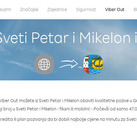
euzmi
Značajke
Zajednice
Sigurnost
Viber Out
B
veti Petar i Mikelon
iber Out možete iz Sveti Petar i Mikelon obaviti kvalitetne pozive u G
ji broj u Sveti Petar i Mikelon - fiksni ili mobilni! - Počevši od samo 47
edita ili plan pozivanja da bi dobili najbolje cijene na minutu za Sveti