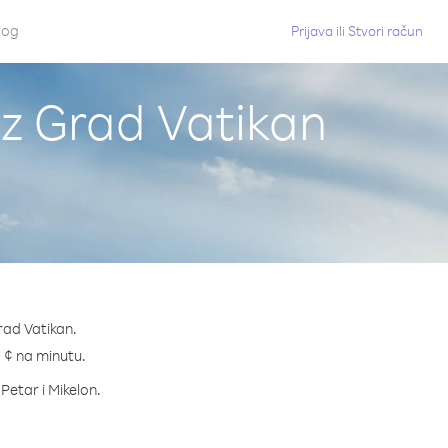
log
Prijava
ili
Stvori račun
 iz Grad Vatikan
rad Vatikan.
.0 ¢ na minutu.
 Petar i Mikelon.