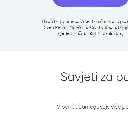
Birati broj pomoću Viber brojčanika.
Za poz
Sveti Petar i Mikelon iz Grad Vatikan, biraj
sljedeći način:
+
+
508
Lokalni broj
Savjeti za p
Viber Out omogućuje više poz