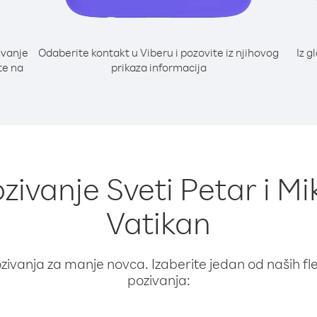
ivanje
Odaberite kontakt u Viberu i pozovite iz njihovog
Iz g
te na
prikaza informacija
ozivanje Sveti Petar i Mi
Vatikan
ivanja za manje novca. Izaberite jedan od naših fleks
pozivanja: