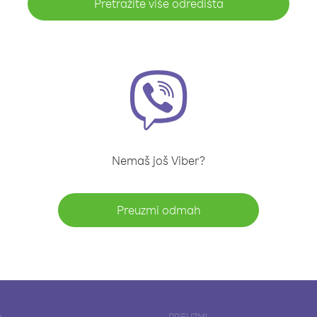
Pretražite više odredišta
Nemaš još Viber?
Preuzmi odmah
A
PREUZMI