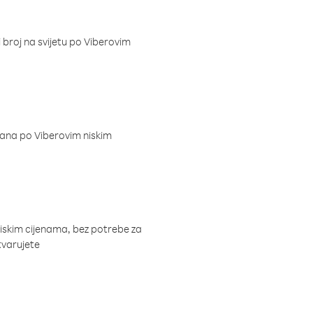
i broj na svijetu po Viberovim
dana po Viberovim niskim
niskim cijenama, bez potrebe za
tvarujete