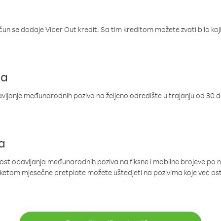
ačun se dodaje Viber Out kredit. Sa tim kreditom možete zvati bilo koj
ja
ljanje međunarodnih poziva na željeno odredište u trajanju od 30 
a
nost obavljanja međunarodnih poziva na fiksne i mobilne brojeve po 
paketom mjesečne pretplate možete uštedjeti na pozivima koje već os