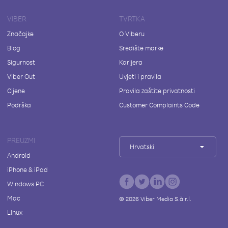
VIBER
TVRTKA
Značajke
O Viberu
Blog
Središte marke
Sigurnost
Karijera
Viber Out
Uvjeti i pravila
Cijene
Pravila zaštite privatnosti
Podrška
Customer Complaints Code
PREUZMI
Hrvatski
Android
iPhone & iPad
Windows PC
Mac
©
2026
Viber Media S.à r.l.
Linux