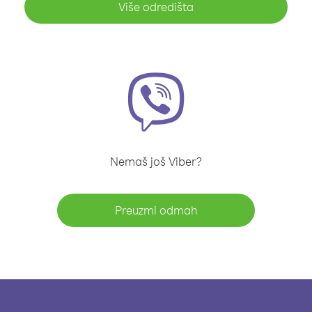
Više odredišta
Nemaš još Viber?
Preuzmi odmah