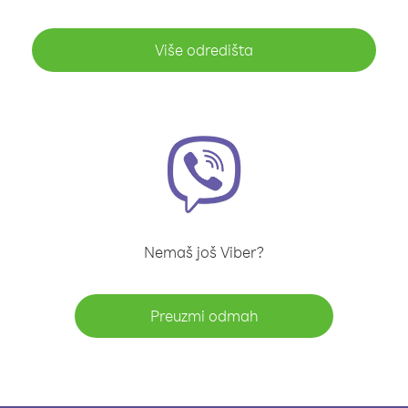
Više odredišta
Nemaš još Viber?
Preuzmi odmah