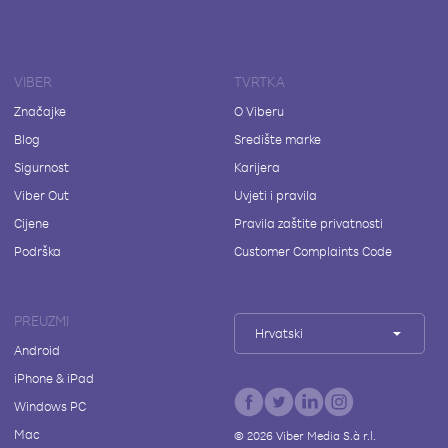
VIBER
TVRTKA
Značajke
O Viberu
Blog
Središte marke
Sigurnost
Karijera
Viber Out
Uvjeti i pravila
Cijene
Pravila zaštite privatnosti
Podrška
Customer Complaints Code
PREUZMI
Hrvatski
Android
iPhone & iPad
Windows PC
Mac
©
2026
Viber Media S.à r.l.