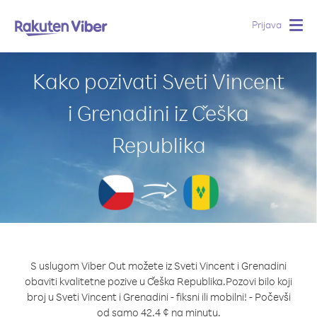
Prijava
Togg
navig
Kako pozivati Sveti Vincent
i Grenadini iz Češka
Republika
S uslugom Viber Out možete iz Sveti Vincent i Grenadini
obaviti kvalitetne pozive u Češka Republika.
Pozovi bilo koji
broj u Sveti Vincent i Grenadini - fiksni ili mobilni! - Počevši
od samo 42.4 ¢ na minutu.