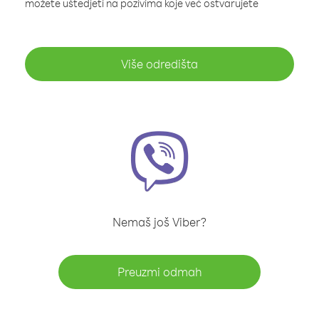
možete uštedjeti na pozivima koje već ostvarujete
Više odredišta
Nemaš još Viber?
Preuzmi odmah