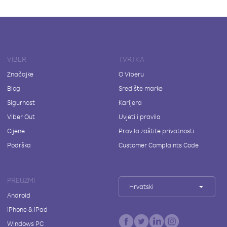
VIBER
TVRTKA
Značajke
O Viberu
Blog
Središte marke
Sigurnost
Karijera
Viber Out
Uvjeti i pravila
Cijene
Pravila zaštite privatnosti
Podrška
Customer Complaints Code
PREUZMI
Hrvatski
Android
iPhone & iPad
Windows PC