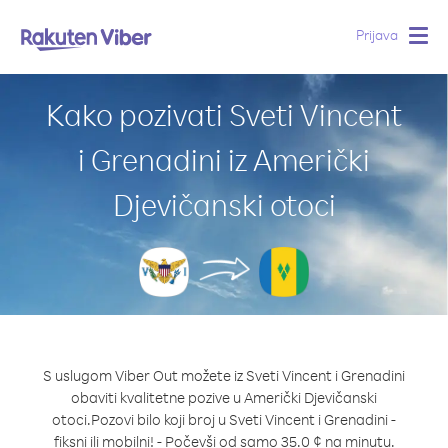
Prijava
Togg
navig
Kako pozivati Sveti Vincent
i Grenadini iz Američki
Djevičanski otoci
S uslugom Viber Out možete iz Sveti Vincent i Grenadini
obaviti kvalitetne pozive u Američki Djevičanski
otoci.
Pozovi bilo koji broj u Sveti Vincent i Grenadini -
fiksni ili mobilni! - Počevši od samo 35.0 ¢ na minutu.