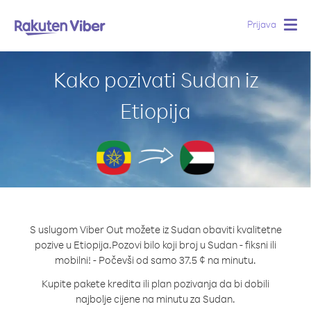
Prijava
Togg
navig
Kako pozivati Sudan iz
Etiopija
S uslugom Viber Out možete iz Sudan obaviti kvalitetne
pozive u Etiopija.
Pozovi bilo koji broj u Sudan - fiksni ili
mobilni! - Počevši od samo 37.5 ¢ na minutu.
Kupite pakete kredita ili plan pozivanja da bi dobili
najbolje cijene na minutu za Sudan.