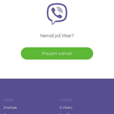
Nemaš još Viber?
Preuzmi odmah
VIBER
TVRTKA
Značajke
O Viberu