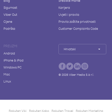
Blog
Središte marke
Sigurnost
Karijera
Viber Out
Uvjeti i pravila
Cijene
Pravila zaštite privatnosti
Podrška
Customer Complaints Code
PREUZMI
Hrvatski
Android
iPhone & iPad
Windows PC
Mac
©
2026
Viber Media S.à r.l.
Linux
Rakuten Viki
Rakuten Kobo
Rakuten Travel
Rakuten Marketing