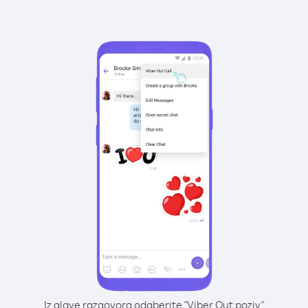
Iz glave razgovora odaberite "Viber Out poziv"