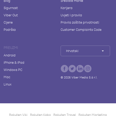
Blog
Središte marke
Sigurnost
Karijera
Viber Out
Uvjeti i pravila
Cijene
Pravila zaštite privatnosti
Podrška
Customer Complaints Code
PREUZMI
Hrvatski
Android
iPhone & iPad
Windows PC
Mac
©
2026
Viber Media S.à r.l.
Linux
Rakuten Viki
Rakuten Kobo
Rakuten Travel
Rakuten Marketing