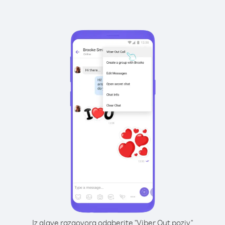
Iz glave razgovora odaberite "Viber Out poziv"