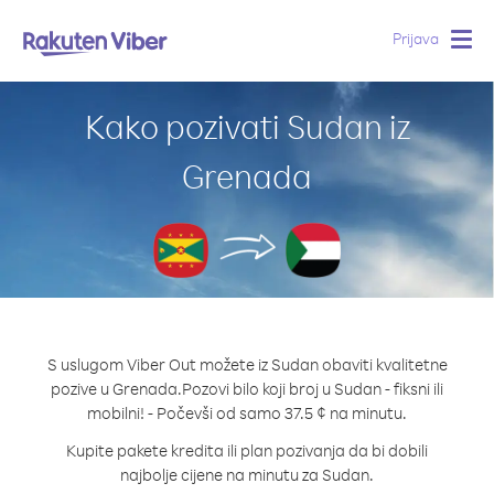
Prijava
Togg
navig
Kako pozivati Sudan iz
Grenada
S uslugom Viber Out možete iz Sudan obaviti kvalitetne
pozive u Grenada.
Pozovi bilo koji broj u Sudan - fiksni ili
mobilni! - Počevši od samo 37.5 ¢ na minutu.
Kupite pakete kredita ili plan pozivanja da bi dobili
najbolje cijene na minutu za Sudan.