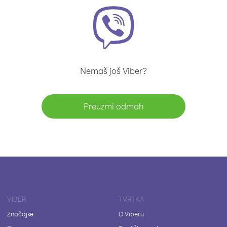
Nemaš još Viber?
Preuzmi odmah
VIBER
TVRTKA
Značajke
O Viberu