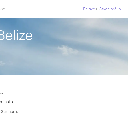
log
Prijava
ili
Stvori račun
Belize
ze.
 minutu.
a Surinam.