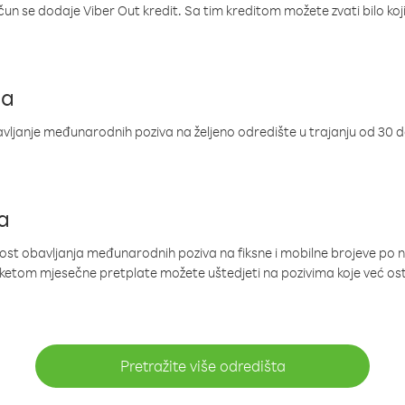
ačun se dodaje Viber Out kredit. Sa tim kreditom možete zvati bilo koj
ja
ljanje međunarodnih poziva na željeno odredište u trajanju od 30 
a
nost obavljanja međunarodnih poziva na fiksne i mobilne brojeve po 
paketom mjesečne pretplate možete uštedjeti na pozivima koje već os
Pretražite više odredišta