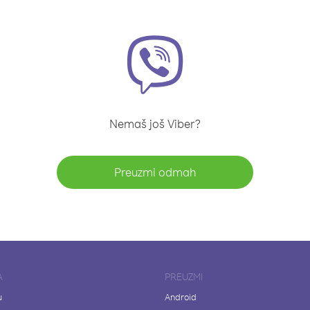
Nemaš još Viber?
Preuzmi odmah
A
PREUZMI
u
Android