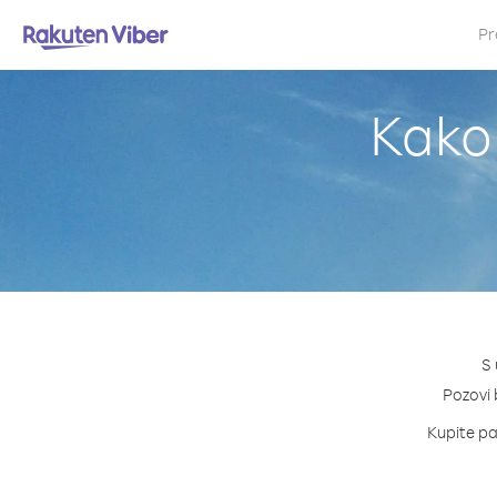
Pr
Kako 
S 
Pozovi 
Kupite pa