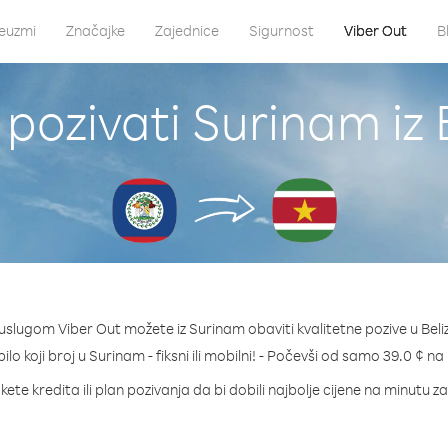
euzmi
Značajke
Zajednice
Sigurnost
Viber Out
B
pozivati Surinam iz 
uslugom Viber Out možete iz Surinam obaviti kvalitetne pozive u Beli
bilo koji broj u Surinam - fiksni ili mobilni! - Počevši od samo 39.0 ¢ na
kete kredita ili plan pozivanja da bi dobili najbolje cijene na minutu z