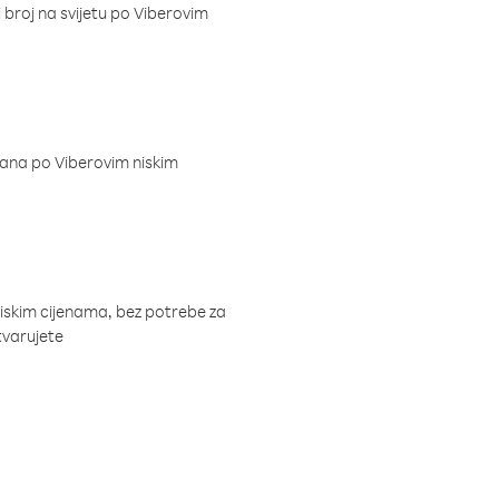
i broj na svijetu po Viberovim
dana po Viberovim niskim
niskim cijenama, bez potrebe za
tvarujete