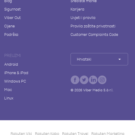
Blog
Središte marke
Sigurnost
Karijera
Viber Out
Uvjeti i pravila
Cijene
Pravila zaštite privatnosti
Podrška
Customer Complaints Code
PREUZMI
Hrvatski
Android
iPhone & iPad
Windows PC
Mac
©
2026
Viber Media S.à r.l.
Linux
Rakuten Viki
Rakuten Kobo
Rakuten Travel
Rakuten Marketing