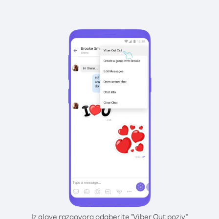
Iz glave razgovora odaberite "Viber Out poziv"