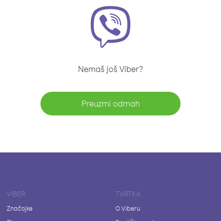
Nemaš još Viber?
Preuzmi odmah
VIBER
TVRTKA
Značajke
O Viberu