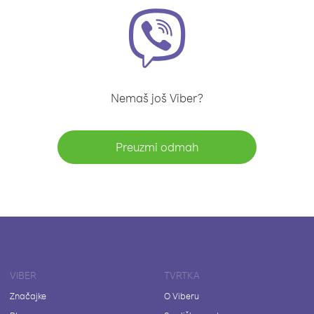
Nemaš još Viber?
Preuzmi odmah
VIBER
TVRTKA
Značajke
O Viberu