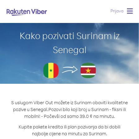
Prijava
Togg
navig
Kako pozivati Surinam iz
Senegal
S uslugom Viber Out možete iz Surinam obaviti kvalitetne
pozive u Senegal.
Pozovi bilo koji broj u Surinam - fiksni ili
mobilni! - Počevši od samo 39.0 ¢ na minutu.
Kupite pakete kredita ili plan pozivanja da bi dobili
najbolje cijene na minutu za Surinam.