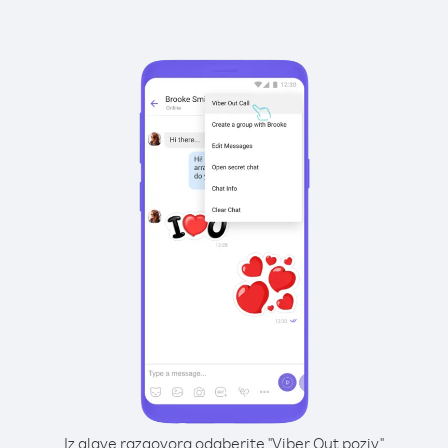
Iz glave razgovora odaberite "Viber Out poziv"