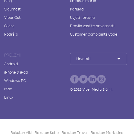
Blog
Središte marke
Sigurnost
Karijera
Viber Out
Uvjeti i pravila
Cijene
Pravila zaštite privatnosti
Podrška
Customer Complaints Code
PREUZMI
Hrvatski
Android
iPhone & iPad
Windows PC
Mac
©
2026
Viber Media S.à r.l.
Linux
Rakuten Viki
Rakuten Kobo
Rakuten Travel
Rakuten Marketing