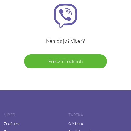
Nemaš još Viber?
Preuzmi odmah
VIBER
TVRTKA
Značajke
O Viberu