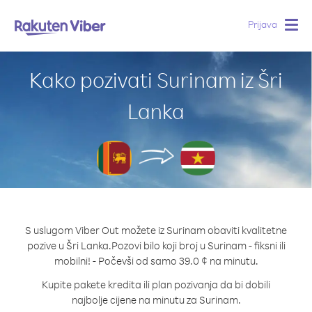
Prijava
Togg
navig
Kako pozivati Surinam iz Šri
Lanka
S uslugom Viber Out možete iz Surinam obaviti kvalitetne
pozive u Šri Lanka.
Pozovi bilo koji broj u Surinam - fiksni ili
mobilni! - Počevši od samo 39.0 ¢ na minutu.
Kupite pakete kredita ili plan pozivanja da bi dobili
najbolje cijene na minutu za Surinam.