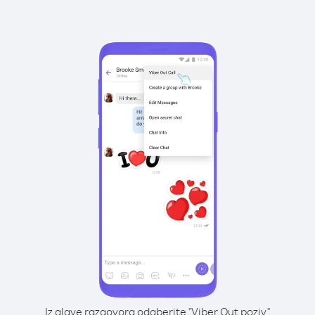
Iz glave razgovora odaberite "Viber Out poziv"