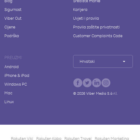
Blog
Središte marke
Sigurnost
Karijera
Viber Out
Uvjeti i pravila
Cijene
Pravila zaštite privatnosti
Podrška
Customer Complaints Code
PREUZMI
Hrvatski
Android
iPhone & iPad
Windows PC
Mac
©
2026
Viber Media S.à r.l.
Linux
Rakuten Viki
Rakuten Kobo
Rakuten Travel
Rakuten Marketing