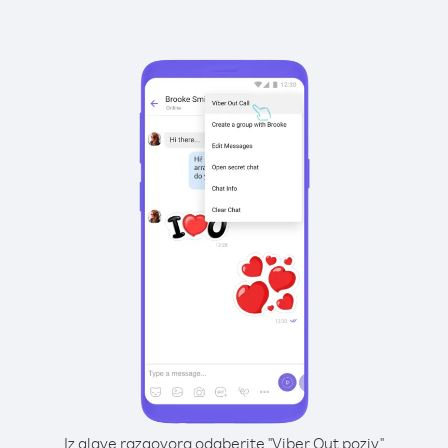
Iz glave razgovora odaberite "Viber Out poziv"