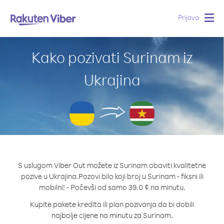
Prijava
Togg
navig
Kako pozivati Surinam iz
Ukrajina
S uslugom Viber Out možete iz Surinam obaviti kvalitetne
pozive u Ukrajina.
Pozovi bilo koji broj u Surinam - fiksni ili
mobilni! - Počevši od samo 39.0 ¢ na minutu.
Kupite pakete kredita ili plan pozivanja da bi dobili
najbolje cijene na minutu za Surinam.