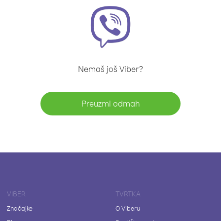
Nemaš još Viber?
Preuzmi odmah
VIBER
TVRTKA
Značajke
O Viberu