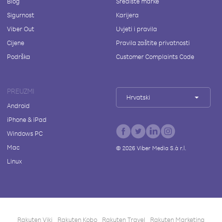
Blog
Središte marke
Sigurnost
Karijera
Viber Out
Uvjeti i pravila
Cijene
Pravila zaštite privatnosti
Podrška
Customer Complaints Code
PREUZMI
Hrvatski
Android
iPhone & iPad
Windows PC
Mac
©
2026
Viber Media S.à r.l.
Linux
Rakuten Viki
Rakuten Kobo
Rakuten Travel
Rakuten Marketing