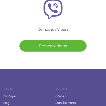
Nemaš još Viber?
Preuzmi odmah
VIBER
TVRTKA
Značajke
O Viberu
Blog
Središte marke