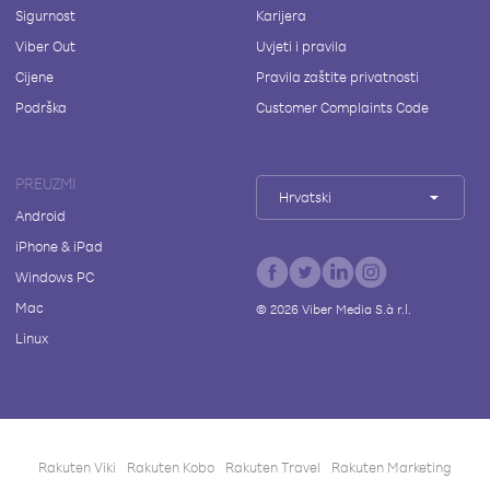
Sigurnost
Karijera
Viber Out
Uvjeti i pravila
Cijene
Pravila zaštite privatnosti
Podrška
Customer Complaints Code
PREUZMI
Hrvatski
Android
iPhone & iPad
Windows PC
Mac
©
2026
Viber Media S.à r.l.
Linux
Rakuten Viki
Rakuten Kobo
Rakuten Travel
Rakuten Marketing