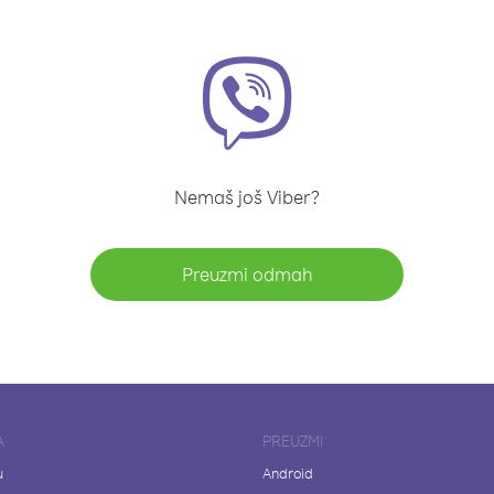
Nemaš još Viber?
Preuzmi odmah
A
PREUZMI
u
Android