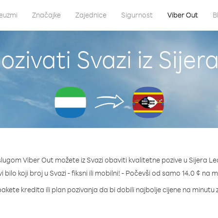
euzmi
Značajke
Zajednice
Sigurnost
Viber Out
B
zivati Svazi iz Sije
slugom Viber Out možete iz Svazi obaviti kvalitetne pozive u Sijera Le
 bilo koji broj u Svazi - fiksni ili mobilni! - Počevši od samo 14.0 ¢ na 
akete kredita ili plan pozivanja da bi dobili najbolje cijene na minutu 