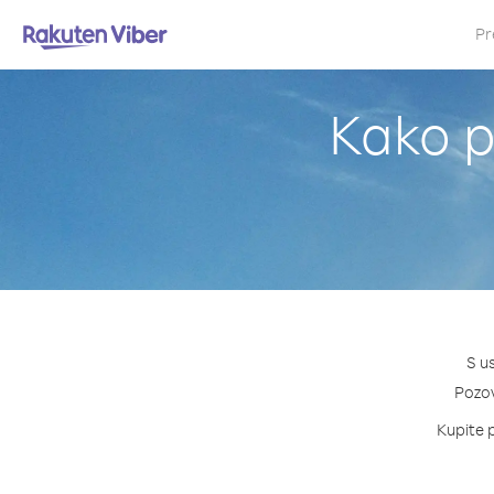
Pr
Kako po
S u
Pozovi
Kupite p