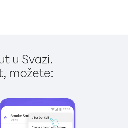
t u Svazi.
t, možete: