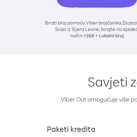
Birati broj pomoću Viber brojčanika.
Za poz
Svazi iz Sijera Leone, birajte na sljedeć
način:
+
+
268
Lokalni broj
Savjeti 
Viber Out omogućuje više poz
Paketi kredita