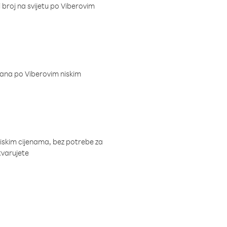
i broj na svijetu po Viberovim
dana po Viberovim niskim
niskim cijenama, bez potrebe za
tvarujete