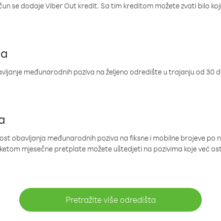
ačun se dodaje Viber Out kredit. Sa tim kreditom možete zvati bilo koj
ja
ljanje međunarodnih poziva na željeno odredište u trajanju od 30 
a
nost obavljanja međunarodnih poziva na fiksne i mobilne brojeve po 
paketom mjesečne pretplate možete uštedjeti na pozivima koje već os
Pretražite više odredišta