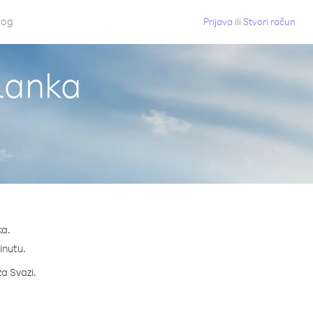
log
Prijava
ili
Stvori račun
 Lanka
ka.
minutu.
za Svazi.