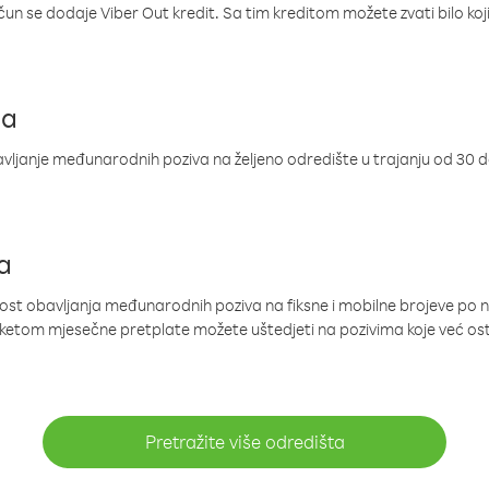
ačun se dodaje Viber Out kredit. Sa tim kreditom možete zvati bilo koj
ja
ljanje međunarodnih poziva na željeno odredište u trajanju od 30 
a
nost obavljanja međunarodnih poziva na fiksne i mobilne brojeve po 
paketom mjesečne pretplate možete uštedjeti na pozivima koje već os
Pretražite više odredišta