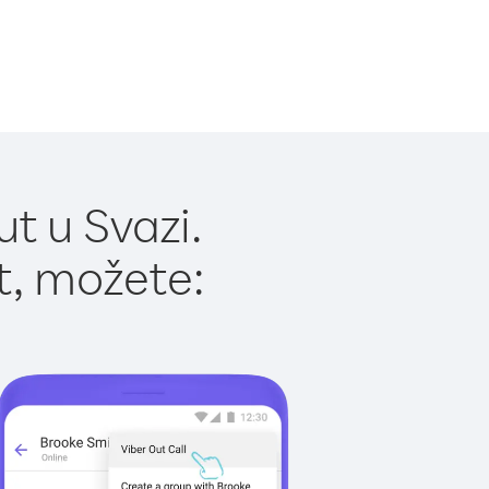
t u Svazi.
t, možete: