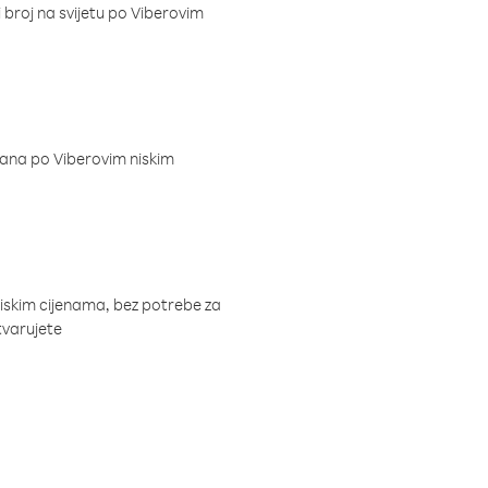
i broj na svijetu po Viberovim
dana po Viberovim niskim
niskim cijenama, bez potrebe za
tvarujete