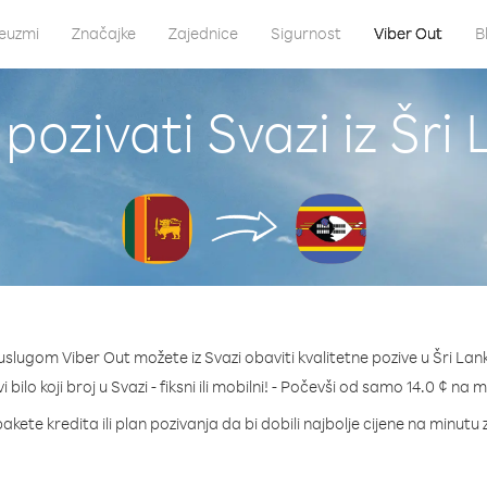
euzmi
Značajke
Zajednice
Sigurnost
Viber Out
B
pozivati Svazi iz Šri
uslugom Viber Out možete iz Svazi obaviti kvalitetne pozive u Šri Lan
 bilo koji broj u Svazi - fiksni ili mobilni! - Počevši od samo 14.0 ¢ na 
akete kredita ili plan pozivanja da bi dobili najbolje cijene na minutu 