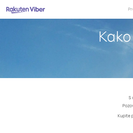
Pr
Kako 
S 
Pozovi
Kupite p