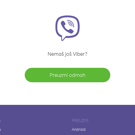
Nemaš još Viber?
Preuzmi odmah
A
PREUZMI
u
Android