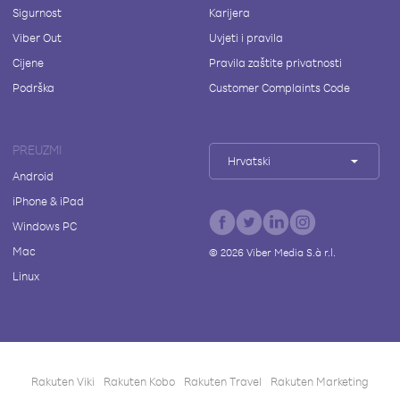
Sigurnost
Karijera
Viber Out
Uvjeti i pravila
Cijene
Pravila zaštite privatnosti
Podrška
Customer Complaints Code
PREUZMI
Hrvatski
Android
iPhone & iPad
Windows PC
Mac
©
2026
Viber Media S.à r.l.
Linux
Rakuten Viki
Rakuten Kobo
Rakuten Travel
Rakuten Marketing