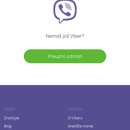
Nemaš još Viber?
Preuzmi odmah
VIBER
TVRTKA
Značajke
O Viberu
Blog
Središte marke