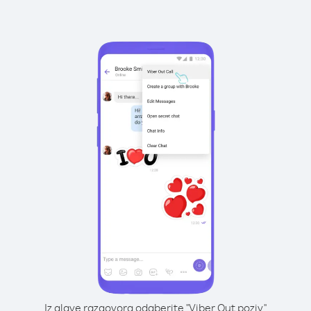
Iz glave razgovora odaberite "Viber Out poziv"