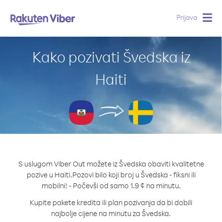
Prijava
Togg
navig
Kako pozivati Švedska iz
Haiti
S uslugom Viber Out možete iz Švedska obaviti kvalitetne
pozive u Haiti.
Pozovi bilo koji broj u Švedska - fiksni ili
mobilni! - Počevši od samo 1.9 ¢ na minutu.
Kupite pakete kredita ili plan pozivanja da bi dobili
najbolje cijene na minutu za Švedska.