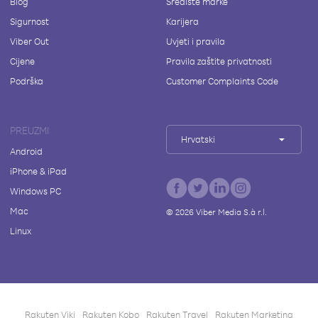
Blog
Središte marke
Sigurnost
Karijera
Viber Out
Uvjeti i pravila
Cijene
Pravila zaštite privatnosti
Podrška
Customer Complaints Code
PREUZMI
Hrvatski
Android
iPhone & iPad
Windows PC
Mac
©
2026
Viber Media S.à r.l.
Linux
Rakuten Viki
Rakuten Kobo
Rakuten Travel
Rakuten Marketing