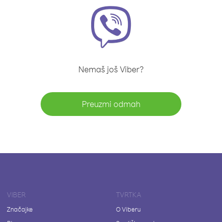
Nemaš još Viber?
Preuzmi odmah
VIBER
TVRTKA
Značajke
O Viberu