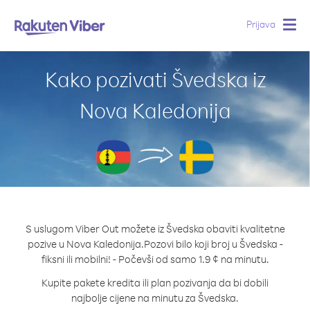
Prijava
Togg
navig
Kako pozivati Švedska iz
Nova Kaledonija
S uslugom Viber Out možete iz Švedska obaviti kvalitetne
pozive u Nova Kaledonija.
Pozovi bilo koji broj u Švedska -
fiksni ili mobilni! - Počevši od samo 1.9 ¢ na minutu.
Kupite pakete kredita ili plan pozivanja da bi dobili
najbolje cijene na minutu za Švedska.