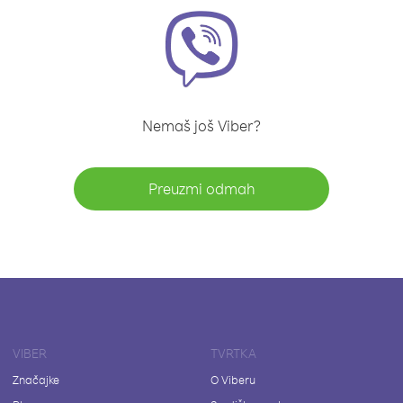
Nemaš još Viber?
Preuzmi odmah
VIBER
TVRTKA
Značajke
O Viberu