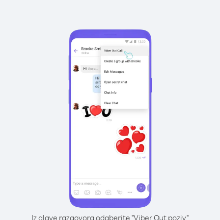
Iz glave razgovora odaberite "Viber Out poziv"