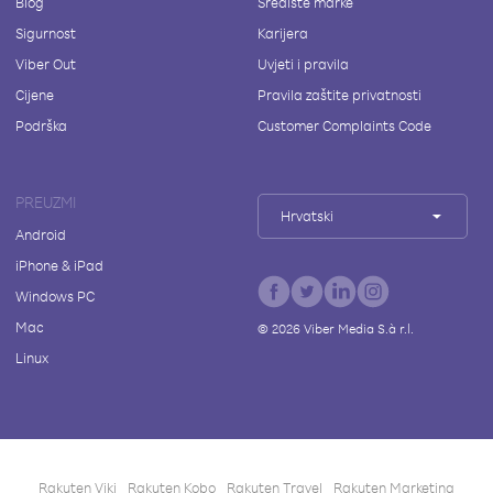
Blog
Središte marke
Sigurnost
Karijera
Viber Out
Uvjeti i pravila
Cijene
Pravila zaštite privatnosti
Podrška
Customer Complaints Code
PREUZMI
Hrvatski
Android
iPhone & iPad
Windows PC
Mac
©
2026
Viber Media S.à r.l.
Linux
Rakuten Viki
Rakuten Kobo
Rakuten Travel
Rakuten Marketing