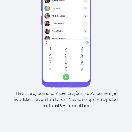
Birati broj pomoću Viber brojčanika.
Za pozivanje
Švedska iz Sveti Kristofor i Nevis, birajte na sljedeći
način:
+
+
46
Lokalni broj