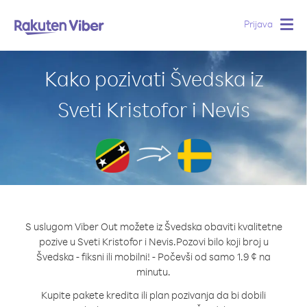
Prijava
Togg
navig
Kako pozivati Švedska iz
Sveti Kristofor i Nevis
S uslugom Viber Out možete iz Švedska obaviti kvalitetne
pozive u Sveti Kristofor i Nevis.
Pozovi bilo koji broj u
Švedska - fiksni ili mobilni! - Počevši od samo 1.9 ¢ na
minutu.
Kupite pakete kredita ili plan pozivanja da bi dobili