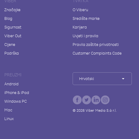
VIBER
TVRTKA
Značajke
O Viberu
Blog
Središte marke
Sigurnost
Karijera
Viber Out
Uvjeti i pravila
Cijene
Pravila zaštite privatnosti
Podrška
Customer Complaints Code
PREUZMI
Hrvatski
Android
iPhone & iPad
Windows PC
Mac
©
2026
Viber Media S.à r.l.
Linux