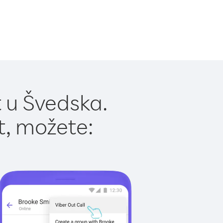
 u Švedska.
t, možete: