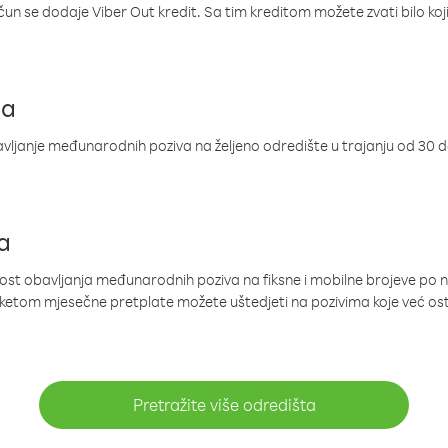
ačun se dodaje Viber Out kredit. Sa tim kreditom možete zvati bilo koj
ja
ljanje međunarodnih poziva na željeno odredište u trajanju od 30 
a
nost obavljanja međunarodnih poziva na fiksne i mobilne brojeve po 
paketom mjesečne pretplate možete uštedjeti na pozivima koje već os
Pretražite više odredišta