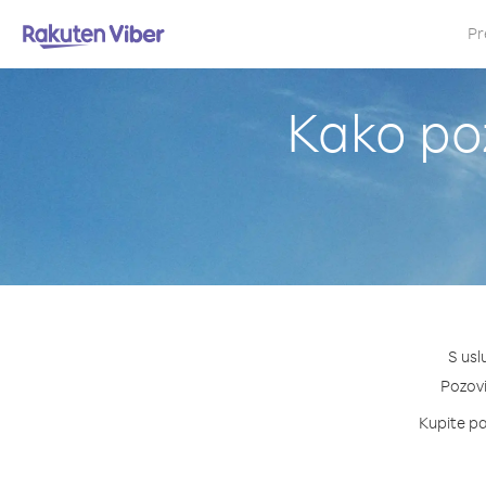
Pr
Kako poz
S usl
Pozovi 
Kupite pa