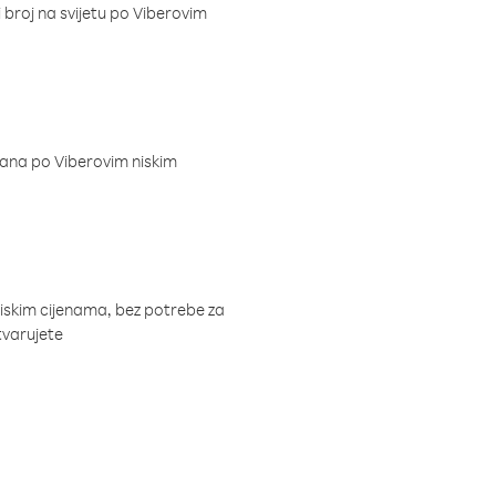
i broj na svijetu po Viberovim
dana po Viberovim niskim
niskim cijenama, bez potrebe za
tvarujete