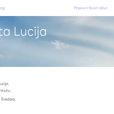
log
Prijava
ili
Stvori račun
ta Lucija
ucija.
 minutu.
a Švedska.