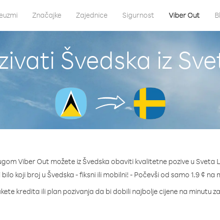
euzmi
Značajke
Zajednice
Sigurnost
Viber Out
B
ivati Švedska iz Sve
ugom Viber Out možete iz Švedska obaviti kvalitetne pozive u Sveta L
bilo koji broj u Švedska - fiksni ili mobilni! - Počevši od samo 1.9 ¢ na
kete kredita ili plan pozivanja da bi dobili najbolje cijene na minutu z