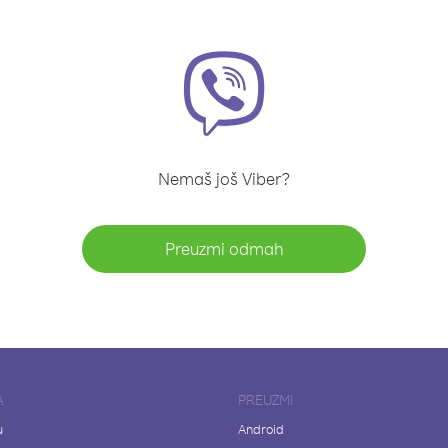
Nemaš još Viber?
Preuzmi odmah
A
PREUZMI
u
Android