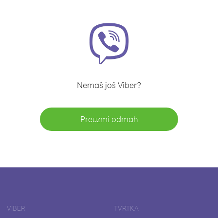
Nemaš još Viber?
Preuzmi odmah
VIBER
TVRTKA