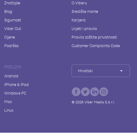
Značajke
O Viberu
Blog
Središte marke
Sigurnost
Karijera
Viber Out
Uvjeti i pravila
Cijene
Pravila zaštite privatnosti
Podrška
Customer Complaints Code
PREUZMI
Hrvatski
Android
iPhone & iPad
Windows PC
Mac
©
2026
Viber Media S.à r.l.
Linux