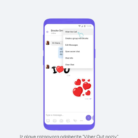
Iz glave razgovora odaberite "Viber Out poziv"