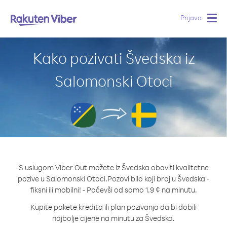
Prijava
Togg
navig
Kako pozivati Švedska iz
Salomonski Otoci
S uslugom Viber Out možete iz Švedska obaviti kvalitetne
pozive u Salomonski Otoci.
Pozovi bilo koji broj u Švedska -
fiksni ili mobilni! - Počevši od samo 1.9 ¢ na minutu.
Kupite pakete kredita ili plan pozivanja da bi dobili
najbolje cijene na minutu za Švedska.