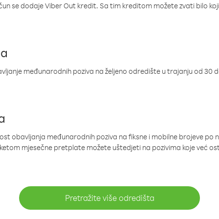
ačun se dodaje Viber Out kredit. Sa tim kreditom možete zvati bilo koj
ja
ljanje međunarodnih poziva na željeno odredište u trajanju od 30 
a
nost obavljanja međunarodnih poziva na fiksne i mobilne brojeve po 
paketom mjesečne pretplate možete uštedjeti na pozivima koje već os
Pretražite više odredišta