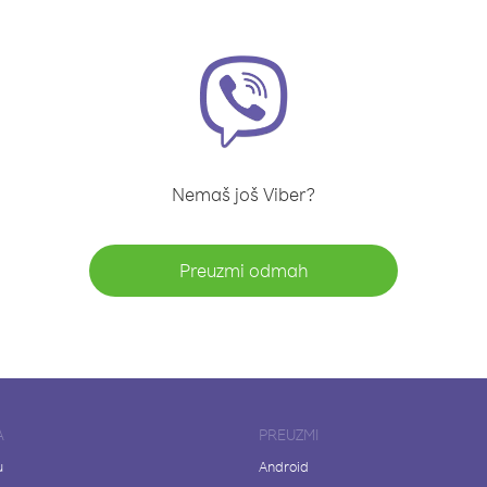
Nemaš još Viber?
Preuzmi odmah
A
PREUZMI
u
Android