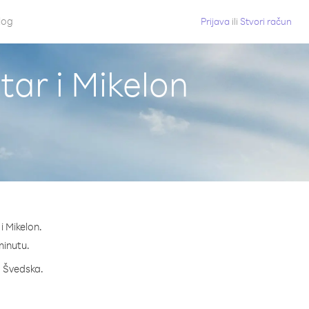
log
Prijava
ili
Stvori račun
tar i Mikelon
i Mikelon.
 minutu.
a Švedska.