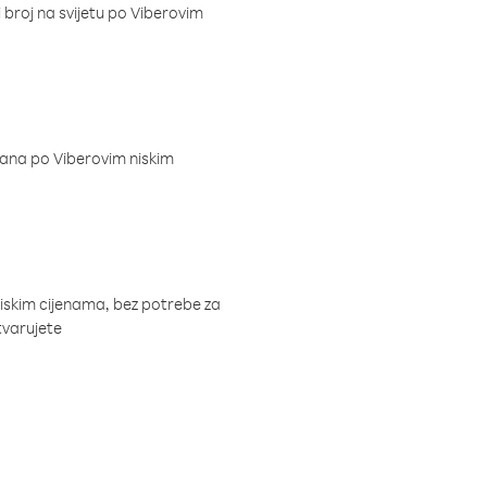
i broj na svijetu po Viberovim
dana po Viberovim niskim
niskim cijenama, bez potrebe za
tvarujete