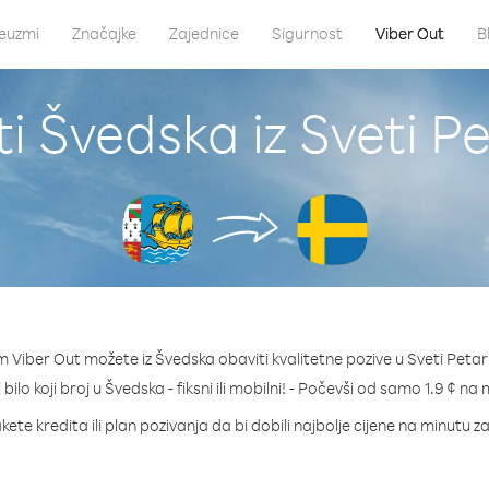
euzmi
Značajke
Zajednice
Sigurnost
Viber Out
B
i Švedska iz Sveti Pe
 Viber Out možete iz Švedska obaviti kvalitetne pozive u Sveti Petar 
bilo koji broj u Švedska - fiksni ili mobilni! - Počevši od samo 1.9 ¢ na
kete kredita ili plan pozivanja da bi dobili najbolje cijene na minutu z