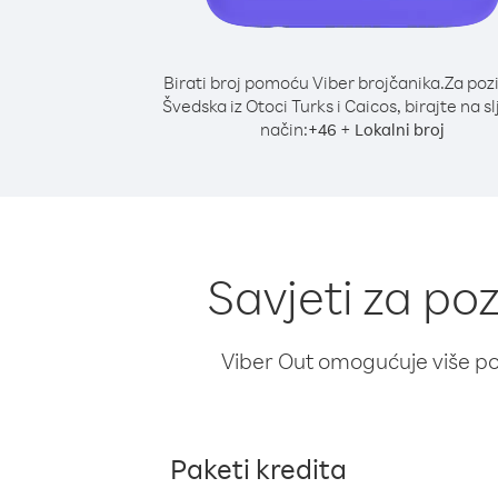
Birati broj pomoću Viber brojčanika.
Za poz
Švedska iz Otoci Turks i Caicos, birajte na s
način:
+
+
46
Lokalni broj
Savjeti za poz
Viber Out omogućuje više poz
Paketi kredita