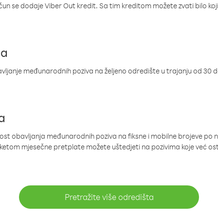
ačun se dodaje Viber Out kredit. Sa tim kreditom možete zvati bilo koj
ja
ljanje međunarodnih poziva na željeno odredište u trajanju od 30 
a
nost obavljanja međunarodnih poziva na fiksne i mobilne brojeve po 
paketom mjesečne pretplate možete uštedjeti na pozivima koje već os
Pretražite više odredišta