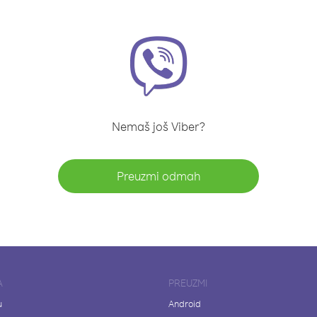
Nemaš još Viber?
Preuzmi odmah
A
PREUZMI
u
Android