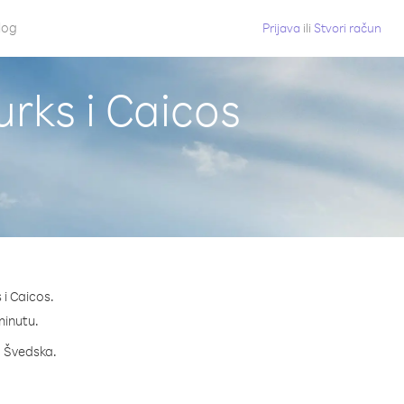
log
Prijava
ili
Stvori račun
urks i Caicos
 i Caicos.
 minutu.
a Švedska.