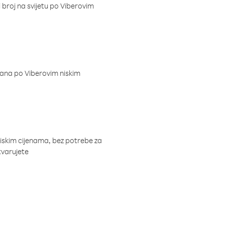
i broj na svijetu po Viberovim
dana po Viberovim niskim
niskim cijenama, bez potrebe za
tvarujete