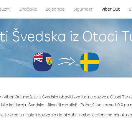
euzmi
Značajke
Zajednice
Sigurnost
Viber Out
B
i Švedska iz Otoci T
 Viber Out možete iz Švedska obaviti kvalitetne pozive u Otoci Turks
bilo koji broj u Švedska - fiksni ili mobilni! - Počevši od samo 1.9 ¢ na
kete kredita ili plan pozivanja da bi dobili najbolje cijene na minutu z