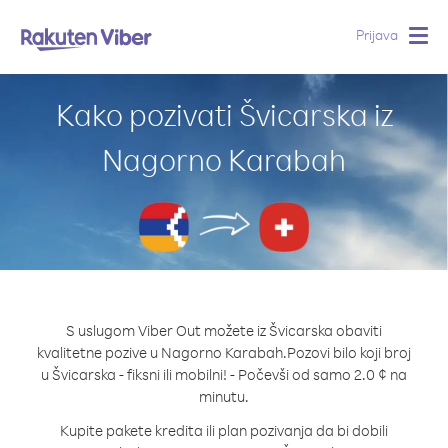
Prijava
Togg
navig
Kako pozivati Švicarska iz
Nagorno Karabah
S uslugom Viber Out možete iz Švicarska obaviti
kvalitetne pozive u Nagorno Karabah.
Pozovi bilo koji broj
u Švicarska - fiksni ili mobilni! - Počevši od samo 2.0 ¢ na
minutu.
Kupite pakete kredita ili plan pozivanja da bi dobili