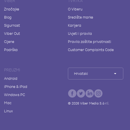
VIBER
TVRTKA
Značajke
O Viberu
Blog
Središte marke
Sigurnost
Karijera
Viber Out
Uvjeti i pravila
Cijene
Pravila zaštite privatnosti
Podrška
Customer Complaints Code
PREUZMI
Hrvatski
Android
iPhone & iPad
Windows PC
Mac
©
2026
Viber Media S.à r.l.
Linux