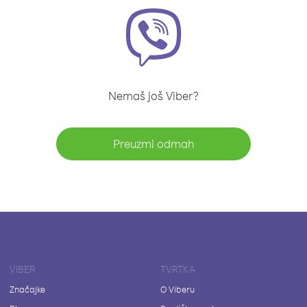
Nemaš još Viber?
Preuzmi odmah
VIBER
TVRTKA
Značajke
O Viberu