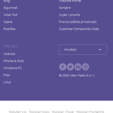
Blog
Središte marke
Sigurnost
Karijera
Viber Out
Uvjeti i pravila
Cijene
Pravila zaštite privatnosti
Podrška
Customer Complaints Code
PREUZMI
Hrvatski
Android
iPhone & iPad
Windows PC
Mac
©
2026
Viber Media S.à r.l.
Linux
Rakuten Viki
Rakuten Kobo
Rakuten Travel
Rakuten Marketing