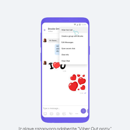
Iz glave razgovora odaberite "Viber Out poziv"