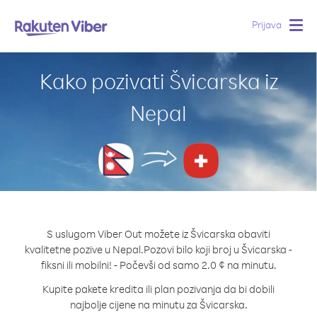
Prijava
Togg
navig
Kako pozivati Švicarska iz
Nepal
S uslugom Viber Out možete iz Švicarska obaviti
kvalitetne pozive u Nepal.
Pozovi bilo koji broj u Švicarska -
fiksni ili mobilni! - Počevši od samo 2.0 ¢ na minutu.
Kupite pakete kredita ili plan pozivanja da bi dobili
najbolje cijene na minutu za Švicarska.