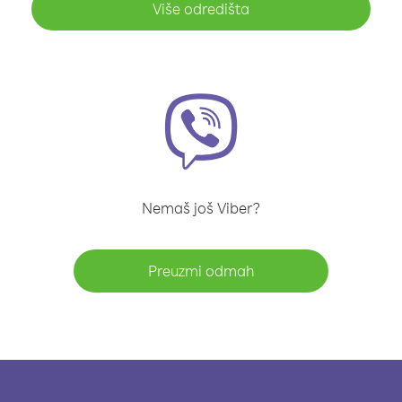
Više odredišta
Nemaš još Viber?
Preuzmi odmah