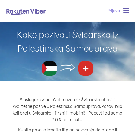
Prijava
Togg
navig
Kako pozivati Švicarska iz
Palestinska Samouprava
S uslugom Viber Out možete iz Švicarska obaviti
kvalitetne pozive u Palestinska Samouprava.
Pozovi bilo
koji broj u Švicarska - fiksni ili mobilni! - Počevši od samo
2.0 ¢ na minutu.
Kupite pakete kredita ili plan pozivanja da bi dobili