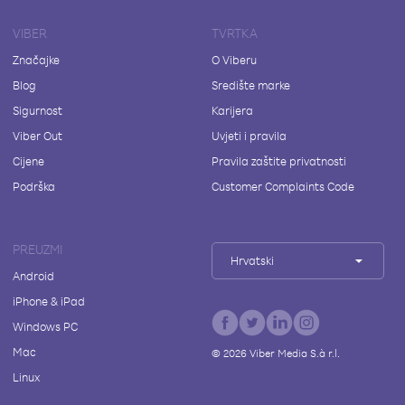
VIBER
TVRTKA
Značajke
O Viberu
Blog
Središte marke
Sigurnost
Karijera
Viber Out
Uvjeti i pravila
Cijene
Pravila zaštite privatnosti
Podrška
Customer Complaints Code
PREUZMI
Hrvatski
Android
iPhone & iPad
Windows PC
Mac
©
2026
Viber Media S.à r.l.
Linux