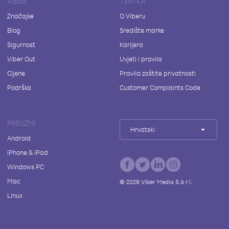
VIBER
TVRTKA
Značajke
O Viberu
Blog
Središte marke
Sigurnost
Karijera
Viber Out
Uvjeti i pravila
Cijene
Pravila zaštite privatnosti
Podrška
Customer Complaints Code
PREUZMI
Hrvatski
Android
iPhone & iPad
Windows PC
Mac
©
2026
Viber Media S.à r.l.
Linux