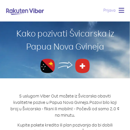
Prijava
Togg
navig
Kako pozivati Švicarska iz
Papua Nova Gvineja
S uslugom Viber Out možete iz Švicarska obaviti
kvalitetne pozive u Papua Nova Gvineja.
Pozovi bilo koji
broj u Švicarska - fiksni ili mobilni! - Počevši od samo 2.0 ¢
na minutu.
Kupite pakete kredita ili plan pozivanja da bi dobili