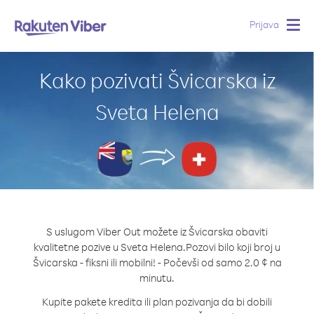
Prijava
Togg
navig
Kako pozivati Švicarska iz
Sveta Helena
S uslugom Viber Out možete iz Švicarska obaviti
kvalitetne pozive u Sveta Helena.
Pozovi bilo koji broj u
Švicarska - fiksni ili mobilni! - Počevši od samo 2.0 ¢ na
minutu.
Kupite pakete kredita ili plan pozivanja da bi dobili