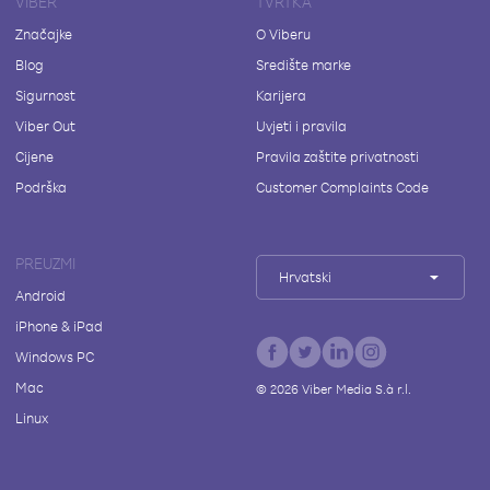
VIBER
TVRTKA
Značajke
O Viberu
Blog
Središte marke
Sigurnost
Karijera
Viber Out
Uvjeti i pravila
Cijene
Pravila zaštite privatnosti
Podrška
Customer Complaints Code
PREUZMI
Hrvatski
Android
iPhone & iPad
Windows PC
Mac
©
2026
Viber Media S.à r.l.
Linux