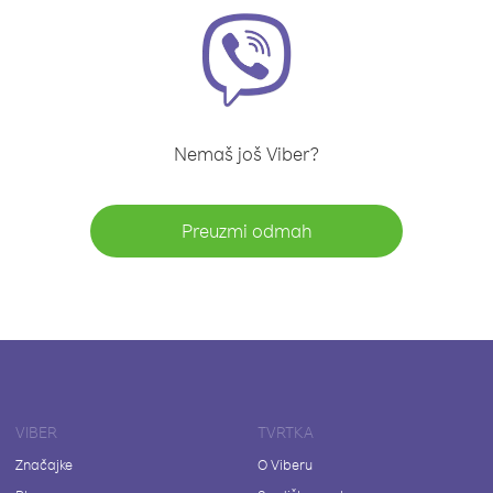
Nemaš još Viber?
Preuzmi odmah
VIBER
TVRTKA
Značajke
O Viberu