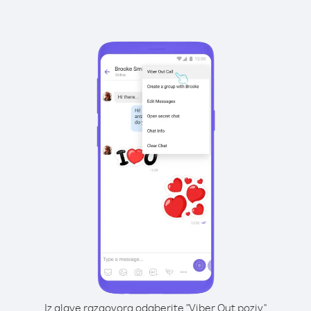
Iz glave razgovora odaberite "Viber Out poziv"