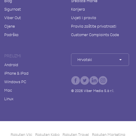
Blog
Središte marke
Sigurnost
Karijera
Viber Out
Uvjeti i pravila
Cijene
Pravila zaštite privatnosti
Podrška
Customer Complaints Code
PREUZMI
Hrvatski
Android
iPhone & iPad
Windows PC
Mac
©
2026
Viber Media S.à r.l.
Linux
Rakuten Viki
Rakuten Kobo
Rakuten Travel
Rakuten Marketing