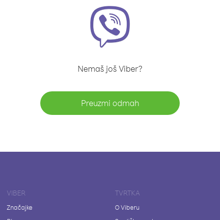
Nemaš još Viber?
Preuzmi odmah
VIBER
TVRTKA
Značajke
O Viberu