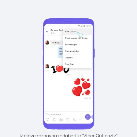
Iz glave razgovora odaberite "Viber Out poziv"