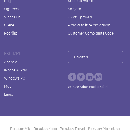
Blog
Središte marke
Sigurnost
Karijera
Viber Out
Uvjeti i pravila
Cijene
Pravila zaštite privatnosti
Podrška
Customer Complaints Code
PREUZMI
Hrvatski
Android
iPhone & iPad
Windows PC
Mac
©
2026
Viber Media S.à r.l.
Linux
Rakuten Viki
Rakuten Kobo
Rakuten Travel
Rakuten Marketing