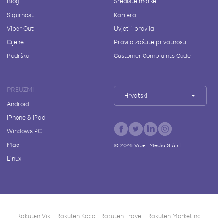
Blog
Središte marke
Sigurnost
Karijera
Viber Out
Uvjeti i pravila
Cijene
Pravila zaštite privatnosti
Podrška
Customer Complaints Code
PREUZMI
Hrvatski
Android
iPhone & iPad
Windows PC
Mac
©
2026
Viber Media S.à r.l.
Linux
Rakuten Viki
Rakuten Kobo
Rakuten Travel
Rakuten Marketing