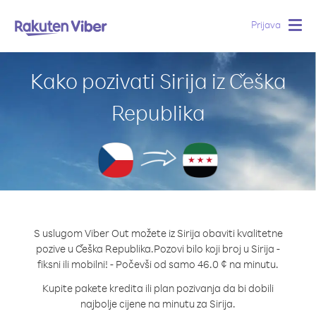
Prijava
Togg
navig
Kako pozivati Sirija iz Češka
Republika
S uslugom Viber Out možete iz Sirija obaviti kvalitetne
pozive u Češka Republika.
Pozovi bilo koji broj u Sirija -
fiksni ili mobilni! - Počevši od samo 46.0 ¢ na minutu.
Kupite pakete kredita ili plan pozivanja da bi dobili
najbolje cijene na minutu za Sirija.