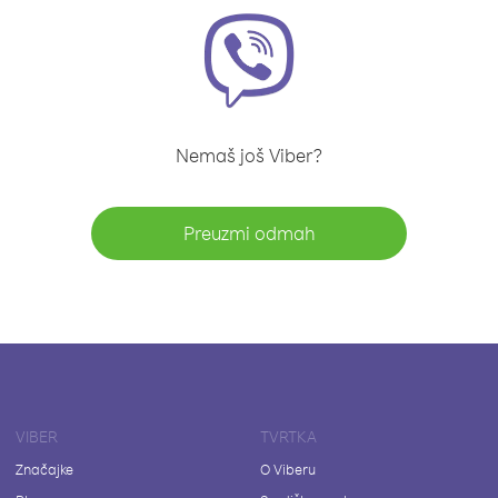
Nemaš još Viber?
Preuzmi odmah
VIBER
TVRTKA
Značajke
O Viberu