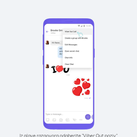
Iz glave razgovora odaberite "Viber Out poziv"