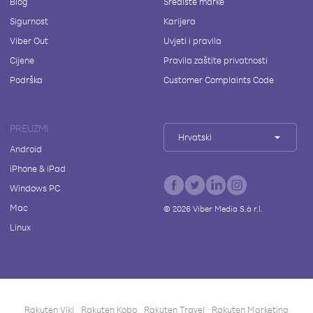
Blog
Središte marke
Sigurnost
Karijera
Viber Out
Uvjeti i pravila
Cijene
Pravila zaštite privatnosti
Podrška
Customer Complaints Code
PREUZMI
Hrvatski
Android
iPhone & iPad
Windows PC
Mac
©
2026
Viber Media S.à r.l.
Linux
Rakuten Viki
Rakuten Kobo
Rakuten Travel
Rakuten Marketing