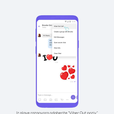
Iz glave razgovora odaberite "Viber Out poziv"