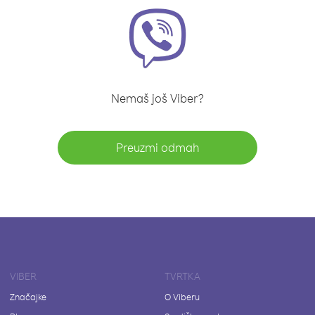
Nemaš još Viber?
Preuzmi odmah
VIBER
TVRTKA
Značajke
O Viberu