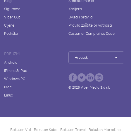
Blog
Središte marke
Sigurnost
Karijera
Viber Out
Uvjeti i pravila
Cijene
Pravila zaštite privatnosti
Podrška
Customer Complaints Code
PREUZMI
Hrvatski
Android
iPhone & iPad
Windows PC
Mac
©
2026
Viber Media S.à r.l.
Linux
Rakuten Viki
Rakuten Kobo
Rakuten Travel
Rakuten Marketing