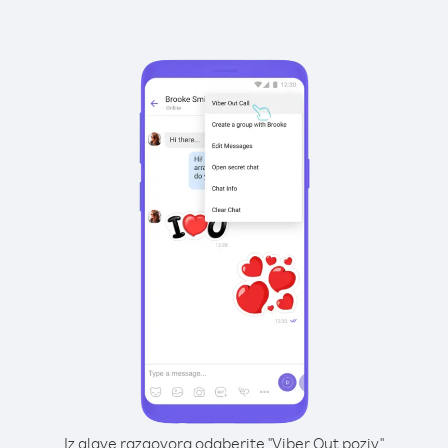
Iz glave razgovora odaberite "Viber Out poziv"