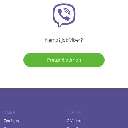
Nemaš još Viber?
Preuzmi odmah
VIBER
TVRTKA
Značajke
O Viberu