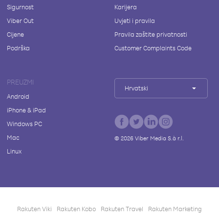
Sigurnost
Karijera
Viber Out
Uvjeti i pravila
Cijene
Pravila zaštite privatnosti
Podrška
Customer Complaints Code
PREUZMI
Hrvatski
Android
iPhone & iPad
Windows PC
Mac
©
2026
Viber Media S.à r.l.
Linux
Rakuten Viki
Rakuten Kobo
Rakuten Travel
Rakuten Marketing