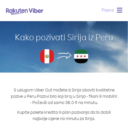
Prijava
Togg
navig
Kako pozivati Sirija iz Peru
S uslugom Viber Out možete iz Sirija obaviti kvalitetne
pozive u Peru.
Pozovi bilo koji broj u Sirija - fiksni ili mobilni!
- Počevši od samo 38.0 ¢ na minutu.
Kupite pakete kredita ili plan pozivanja da bi dobili
najbolje cijene na minutu za Sirija.