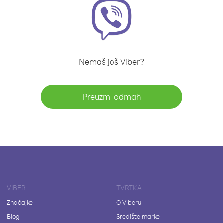
Nemaš još Viber?
Preuzmi odmah
VIBER
TVRTKA
Značajke
O Viberu
Blog
Središte marke