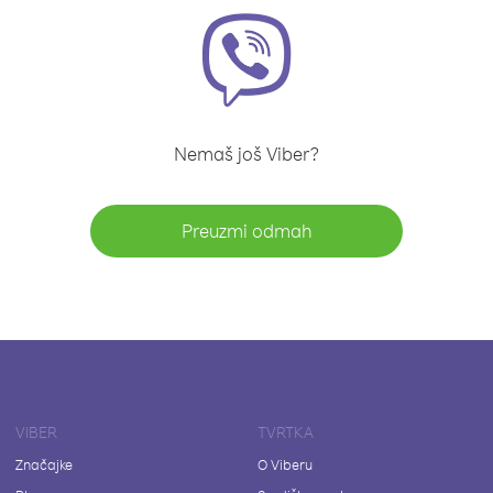
Nemaš još Viber?
Preuzmi odmah
VIBER
TVRTKA
Značajke
O Viberu