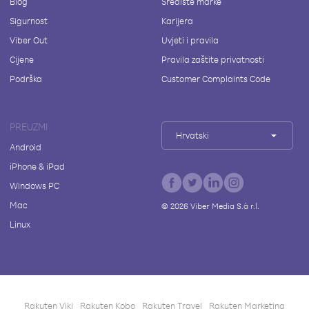
Blog
Središte marke
Sigurnost
Karijera
Viber Out
Uvjeti i pravila
Cijene
Pravila zaštite privatnosti
Podrška
Customer Complaints Code
PREUZMI
Hrvatski
Android
iPhone & iPad
Windows PC
Mac
©
2026
Viber Media S.à r.l.
Linux
Rakuten Viki
Rakuten Kobo
Rakuten Travel
Rakuten Marketing