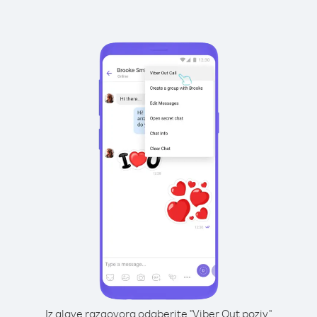
Iz glave razgovora odaberite "Viber Out poziv"