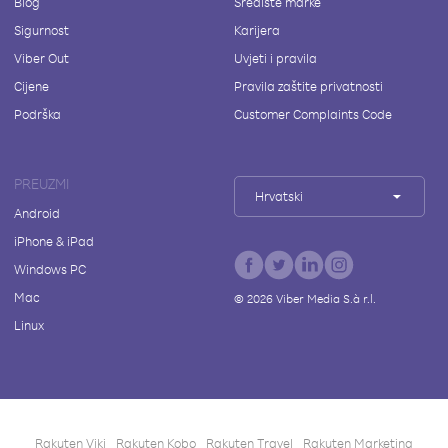
Blog
Središte marke
Sigurnost
Karijera
Viber Out
Uvjeti i pravila
Cijene
Pravila zaštite privatnosti
Podrška
Customer Complaints Code
PREUZMI
Hrvatski
Android
iPhone & iPad
Windows PC
Mac
©
2026
Viber Media S.à r.l.
Linux
Rakuten Viki
Rakuten Kobo
Rakuten Travel
Rakuten Marketing