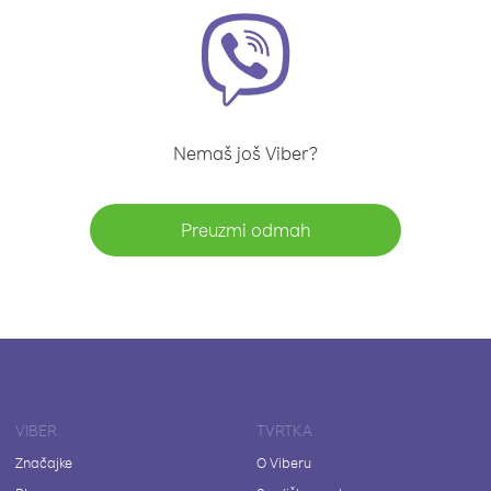
Nemaš još Viber?
Preuzmi odmah
VIBER
TVRTKA
Značajke
O Viberu