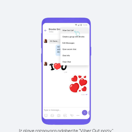
Iz glave razgovora odaberite "Viber Out poziv"