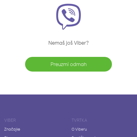
Nemaš još Viber?
Preuzmi odmah
VIBER
TVRTKA
Značajke
O Viberu