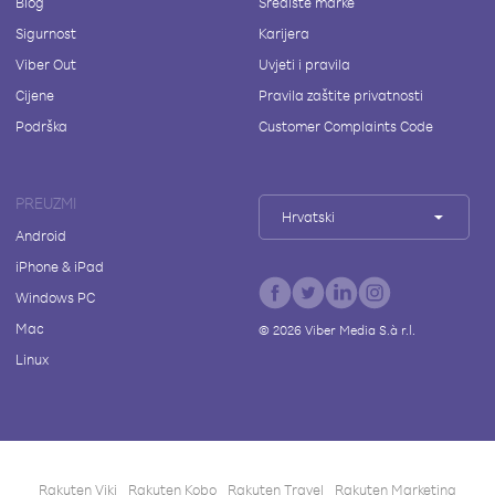
Blog
Središte marke
Sigurnost
Karijera
Viber Out
Uvjeti i pravila
Cijene
Pravila zaštite privatnosti
Podrška
Customer Complaints Code
PREUZMI
Hrvatski
Android
iPhone & iPad
Windows PC
Mac
©
2026
Viber Media S.à r.l.
Linux
Rakuten Viki
Rakuten Kobo
Rakuten Travel
Rakuten Marketing