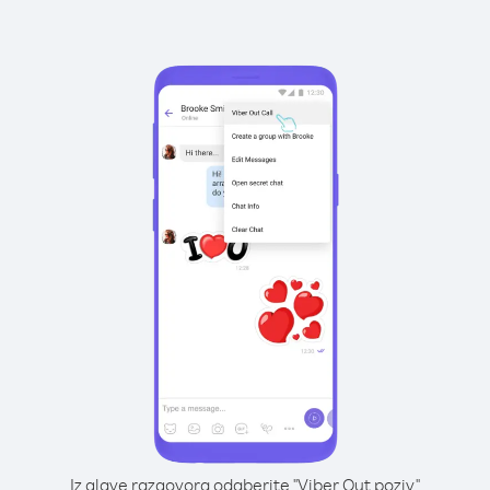
Iz glave razgovora odaberite "Viber Out poziv"