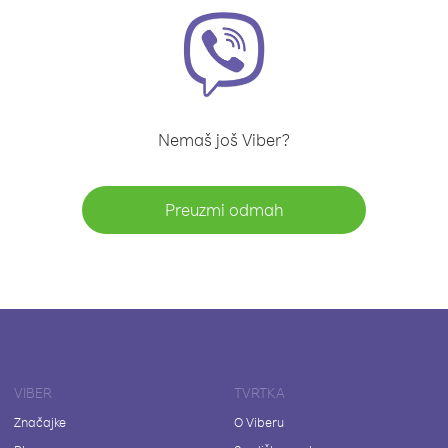
Nemaš još Viber?
Preuzmi odmah
VIBER
TVRTKA
Značajke
O Viberu