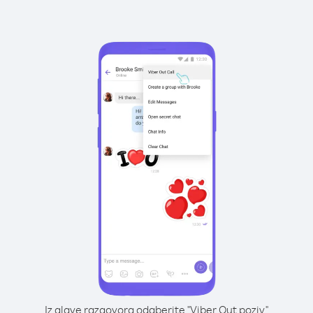
Iz glave razgovora odaberite "Viber Out poziv"