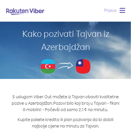
Prijava
Togg
navig
Kako pozivati Tajvan iz
Azerbajdžan
S uslugom Viber Out možete iz Tajvan obaviti kvalitetne
pozive u Azerbajdžan.
Pozovi bilo koji broj u Tajvan - fiksni
ili mobilni! - Počevši od samo 2.1 ¢ na minutu.
Kupite pakete kredita ili plan pozivanja da bi dobili
najbolje cijene na minutu za Tajvan.