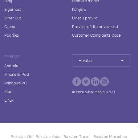
Blog
Središte marke
Sigurnost
Karijera
Viber Out
Uvjeti i pravila
Cijene
Pravila zaštite privatnosti
Podrška
Customer Complaints Code
PREUZMI
Hrvatski
Android
iPhone & iPad
Windows PC
Mac
©
2026
Viber Media S.à r.l.
Linux
Rakuten Viki
Rakuten Kobo
Rakuten Travel
Rakuten Marketing