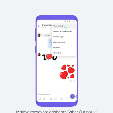
Iz glave razgovora odaberite "Viber Out poziv"