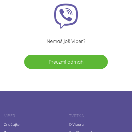
Nemaš još Viber?
Preuzmi odmah
VIBER
TVRTKA
Značajke
O Viberu