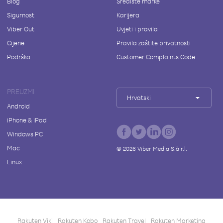
Blog
Središte marke
Sigurnost
Karijera
Viber Out
Uvjeti i pravila
Cijene
Pravila zaštite privatnosti
Podrška
Customer Complaints Code
PREUZMI
Hrvatski
Android
iPhone & iPad
Windows PC
Mac
©
2026
Viber Media S.à r.l.
Linux
Rakuten Viki
Rakuten Kobo
Rakuten Travel
Rakuten Marketing