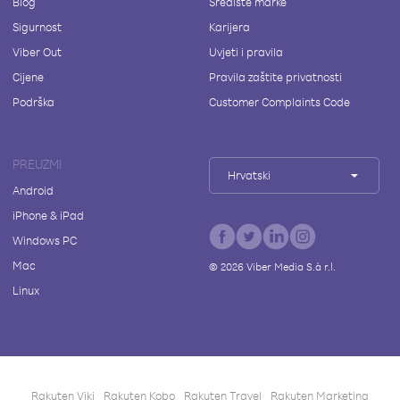
Blog
Središte marke
Sigurnost
Karijera
Viber Out
Uvjeti i pravila
Cijene
Pravila zaštite privatnosti
Podrška
Customer Complaints Code
PREUZMI
Hrvatski
Android
iPhone & iPad
Windows PC
Mac
©
2026
Viber Media S.à r.l.
Linux
Rakuten Viki
Rakuten Kobo
Rakuten Travel
Rakuten Marketing