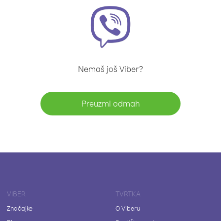
Nemaš još Viber?
Preuzmi odmah
VIBER
TVRTKA
Značajke
O Viberu