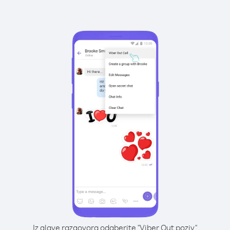
Iz glave razgovora odaberite "Viber Out poziv"