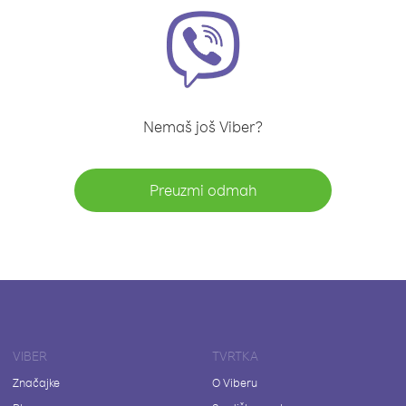
Nemaš još Viber?
Preuzmi odmah
VIBER
TVRTKA
Značajke
O Viberu