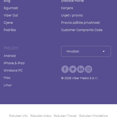
Blog
Središte marke
Sigurnost
Karijera
Viber Out
Uvjeti i pravila
Cijene
Pravila zaštite privatnosti
Podrška
Customer Complaints Code
PREUZMI
Hrvatski
Android
iPhone & iPad
Windows PC
Mac
©
2026
Viber Media S.à r.l.
Linux
Rakuten Viki
Rakuten Kobo
Rakuten Travel
Rakuten Marketing