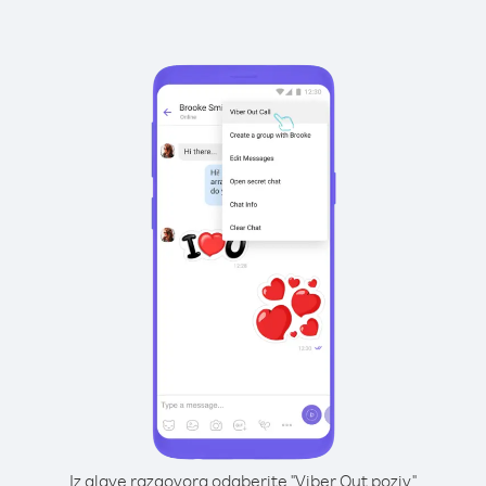
Iz glave razgovora odaberite "Viber Out poziv"