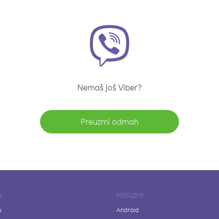
Nemaš još Viber?
Preuzmi odmah
A
PREUZMI
u
Android