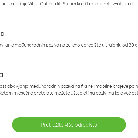
ačun se dodaje Viber Out kredit. Sa tim kreditom možete zvati bilo koj
ja
ljanje međunarodnih poziva na željeno odredište u trajanju od 30 
a
nost obavljanja međunarodnih poziva na fiksne i mobilne brojeve po 
paketom mjesečne pretplate možete uštedjeti na pozivima koje već os
Pretražite više odredišta