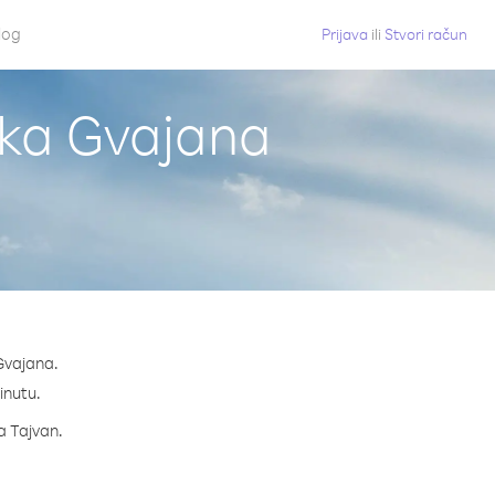
log
Prijava
ili
Stvori račun
ska Gvajana
Gvajana.
minutu.
za Tajvan.