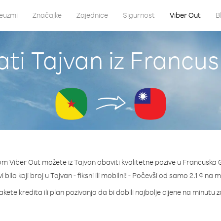
euzmi
Značajke
Zajednice
Sigurnost
Viber Out
B
ati Tajvan iz Francu
om Viber Out možete iz Tajvan obaviti kvalitetne pozive u Francuska 
 bilo koji broj u Tajvan - fiksni ili mobilni! - Počevši od samo 2.1 ¢ na 
kete kredita ili plan pozivanja da bi dobili najbolje cijene na minutu 