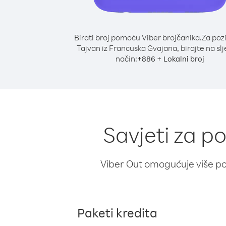
Birati broj pomoću Viber brojčanika.
Za poz
Tajvan iz Francuska Gvajana, birajte na sl
način:
+
+
886
Lokalni broj
Savjeti za p
Viber Out omogućuje više poz
Paketi kredita