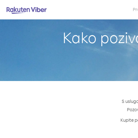
Pr
Kako poziv
S uslug
Pozovi
Kupite pa