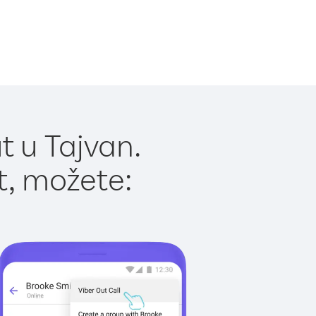
t u Tajvan.
t, možete: