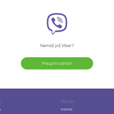
Nemaš još Viber?
Preuzmi odmah
A
PREUZMI
u
Android