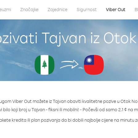
euzmi
Značajke
Zajednice
Sigurnost
Viber Out
B
zivati Tajvan iz Otok
lugom Viber Out možete iz Tajvan obaviti kvalitetne pozive u Otok Nor
 bilo koji broj u Tajvan - fiksni ili mobilni! - Počevši od samo 2.1 ¢ na 
kete kredita ili plan pozivanja da bi dobili najbolje cijene na minutu 