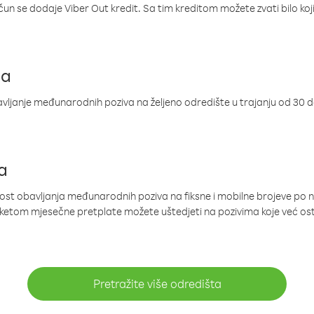
ačun se dodaje Viber Out kredit. Sa tim kreditom možete zvati bilo koj
ja
ljanje međunarodnih poziva na željeno odredište u trajanju od 30 
a
nost obavljanja međunarodnih poziva na fiksne i mobilne brojeve po 
paketom mjesečne pretplate možete uštedjeti na pozivima koje već os
Pretražite više odredišta