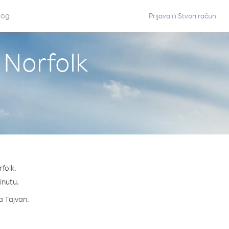
log
Prijava
ili
Stvori račun
 Norfolk
folk.
minutu.
za Tajvan.