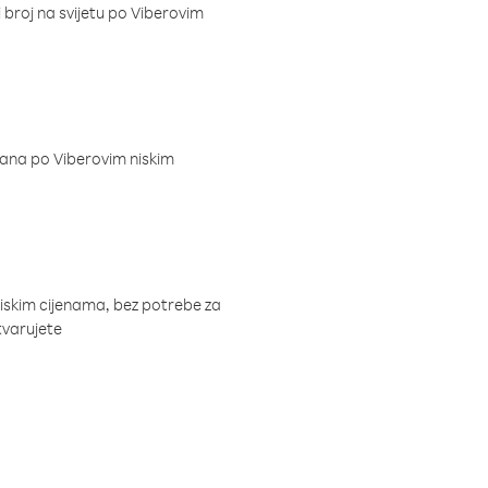
i broj na svijetu po Viberovim
dana po Viberovim niskim
niskim cijenama, bez potrebe za
tvarujete