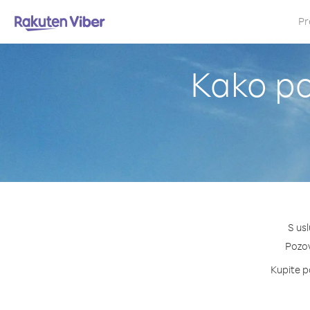
Pr
Kako po
S us
Pozovi
Kupite pa