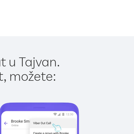
t u Tajvan.
t, možete: