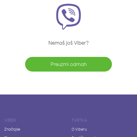
Nemaš još Viber?
Preuzmi odmah
VIBER
TVRTKA
Značajke
O Viberu