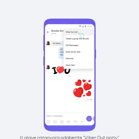
Iz glave razgovora odaberite "Viber Out poziv"