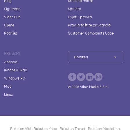
Blog
Središte marke
Sigurnost
Karijera
Viber Out
Uvjeti i pravila
Cijene
Pravila zaštite privatnosti
Podrška
Customer Complaints Code
PREUZMI
Hrvatski
Android
iPhone & iPad
Windows PC
Mac
©
2026
Viber Media S.à r.l.
Linux
Rakuten Viki
Rakuten Kobo
Rakuten Travel
Rakuten Marketing