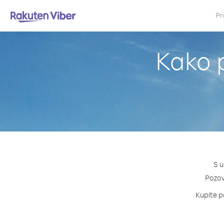
Pr
Kako p
S u
Pozovi
Kupite pa