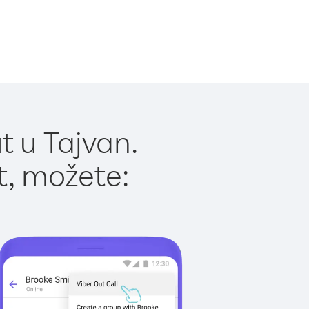
t u Tajvan.
t, možete: