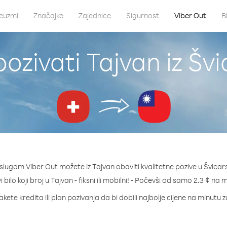
euzmi
Značajke
Zajednice
Sigurnost
Viber Out
B
ozivati Tajvan iz Šv
slugom Viber Out možete iz Tajvan obaviti kvalitetne pozive u Švicar
 bilo koji broj u Tajvan - fiksni ili mobilni! - Počevši od samo 2.3 ¢ na 
kete kredita ili plan pozivanja da bi dobili najbolje cijene na minutu 