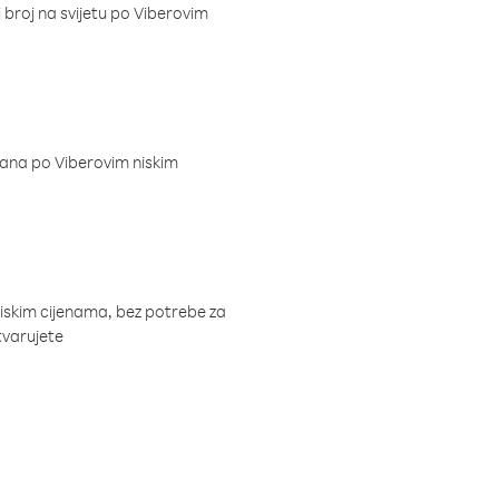
i broj na svijetu po Viberovim
dana po Viberovim niskim
niskim cijenama, bez potrebe za
tvarujete