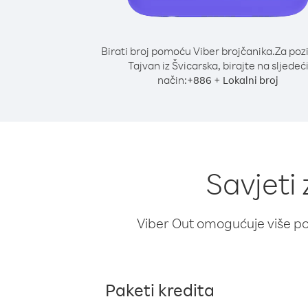
Birati broj pomoću Viber brojčanika.
Za poz
Tajvan iz Švicarska, birajte na sljedeć
način:
+
+
886
Lokalni broj
Savjeti 
Viber Out omogućuje više poz
Paketi kredita