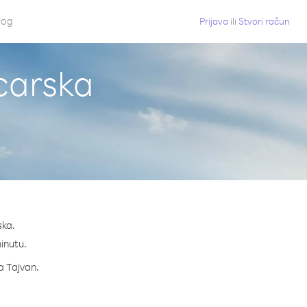
log
Prijava
ili
Stvori račun
icarska
ska.
minutu.
za Tajvan.