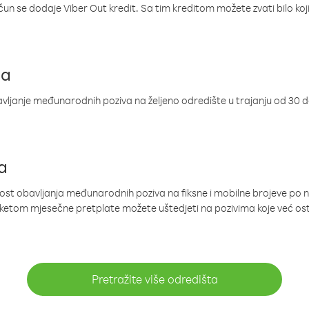
ačun se dodaje Viber Out kredit. Sa tim kreditom možete zvati bilo koj
ja
ljanje međunarodnih poziva na željeno odredište u trajanju od 30 
a
nost obavljanja međunarodnih poziva na fiksne i mobilne brojeve po 
paketom mjesečne pretplate možete uštedjeti na pozivima koje već os
Pretražite više odredišta