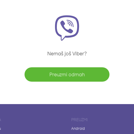
Nemaš još Viber?
Preuzmi odmah
A
PREUZMI
u
Android